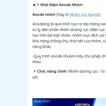
1. Khái Niệm Anode Nhôm
🔹
Anode nhôm
(hay là
Nhôm cực dương
)
Anodizing là quá trình tạo ra lớp màng o
xử lý điện phân nhôm dương cực (điện cực 
tạo trên bề mặt nhôm, nhằm mục đích cải
khả năng chống chịu thời tiết của nhôm, c
năng khác.
-Quy trình anode nhuộm màu cho phép chú
nhau
Chức năng chính
: Nhôm dương cực – bị
📌
sét.