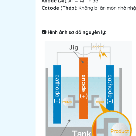
Anode (Al)
: Al → Al³⁺ + 3e⁻
Catode (Thép)
: Không bị ăn mòn nhờ nhậ
Hình ảnh sơ đồ nguyên lý:
📷