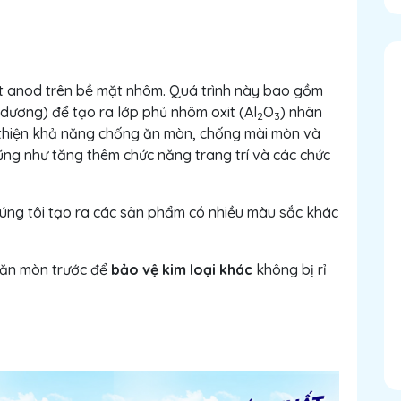
xit anod trên bề mặt nhôm. Quá trình này bao gồm
dương) để tạo ra lớp phủ nhôm oxit (Al
O
) nhân
2
3
 thiện khả năng chống ăn mòn, chống mài mòn và
ũng như tăng thêm chức năng trang trí và các chức
ng tôi tạo ra các sản phẩm có nhiều màu sắc khác
 ăn mòn trước để
bảo vệ kim loại khác
không bị rỉ