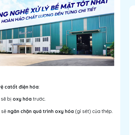
ệ catốt điện hóa
:
 sẽ bị
oxy hóa
trước.
m sẽ
ngăn chặn quá trình oxy hóa
(gỉ sét) của thép.