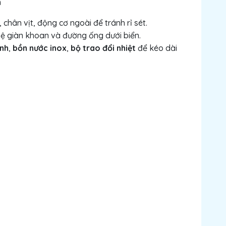
m
, chân vịt, động cơ ngoài để tránh rỉ sét.
vệ giàn khoan và đường ống dưới biển.
ạnh
,
bồn nước inox
,
bộ trao đổi nhiệt
để kéo dài