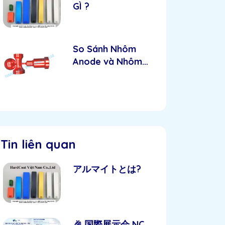
GÌ ?
So Sánh Nhôm
Anode và Nhôm
Sơn Tĩnh Điện:
Loại Nào Tốt
Hơn?
Tin liên quan
アルマイトとは?
🎉 国際展示会 NC