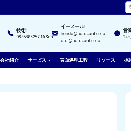
イーメール:
技術:
営業
honda@hardcoat.co.jp
0986385257-MrSon
24H
arai@hardcoat.co.jp
会社紹介
サービス
表面処理工程
リソース
採