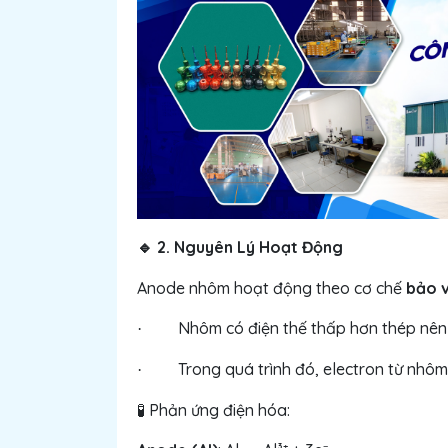
2. Nguyên Lý Hoạt Động
🔹
Anode nhôm hoạt động theo cơ chế
bảo v
Nhôm có điện thế thấp hơn thép nên
·
Trong quá trình đó, electron từ nhô
·
🧪 Phản ứng điện hóa: