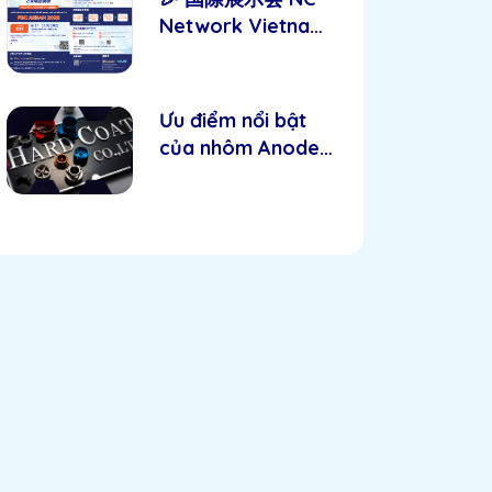
Network Vietnam
2025 ご招待 🎉
Ưu điểm nổi bật
của nhôm Anode –
Giải pháp tối ưu
cho độ bền và
thẩm mỹ