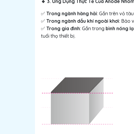
3. Ứng Dụng Thực Tế Của Anode Nhô
🔹
Trong ngành hàng hải
: Gắn trên vỏ tàu
✅
Trong ngành dầu khí ngoài khơi
: Bảo 
✅
Trong gia đình
: Gắn trong
bình nóng l
✅
tuổi thọ thiết bị.