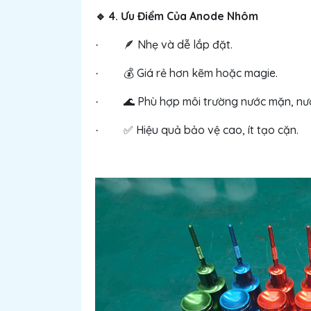
4. Ưu Điểm Của Anode Nhôm
🔹
🪶 Nhẹ và dễ lắp đặt.
·
Giá rẻ hơn kẽm hoặc magie.
·
💰
Phù hợp môi trường nước mặn, nướ
·
🌊
Hiệu quả bảo vệ cao, ít tạo cặn.
·
✅