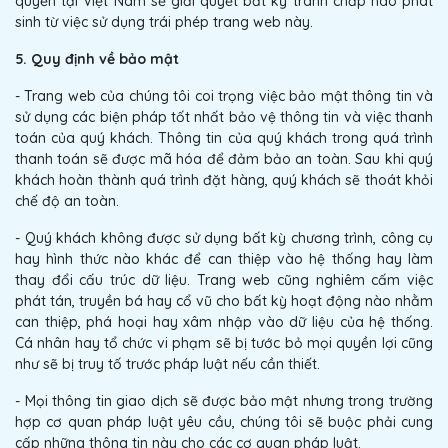
quyền tại Việt Nam sẽ giải quyết bất kỳ tranh chấp nào phát
sinh từ việc sử dụng trái phép trang web này.
5. Quy định về bảo mật
- Trang web của chúng tôi coi trọng việc bảo mật thông tin và
sử dụng các biện pháp tốt nhất bảo vệ thông tin và việc thanh
toán của quý khách. Thông tin của quý khách trong quá trình
thanh toán sẽ được mã hóa để đảm bảo an toàn. Sau khi quý
khách hoàn thành quá trình đặt hàng, quý khách sẽ thoát khỏi
chế độ an toàn.
- Quý khách không được sử dụng bất kỳ chương trình, công cụ
hay hình thức nào khác để can thiệp vào hệ thống hay làm
thay đổi cấu trúc dữ liệu. Trang web cũng nghiêm cấm việc
phát tán, truyền bá hay cổ vũ cho bất kỳ hoạt động nào nhằm
can thiệp, phá hoại hay xâm nhập vào dữ liệu của hệ thống.
Cá nhân hay tổ chức vi phạm sẽ bị tước bỏ mọi quyền lợi cũng
như sẽ bị truy tố trước pháp luật nếu cần thiết.
- Mọi thông tin giao dịch sẽ được bảo mật nhưng trong trường
hợp cơ quan pháp luật yêu cầu, chúng tôi sẽ buộc phải cung
cấp những thông tin này cho các cơ quan pháp luật.