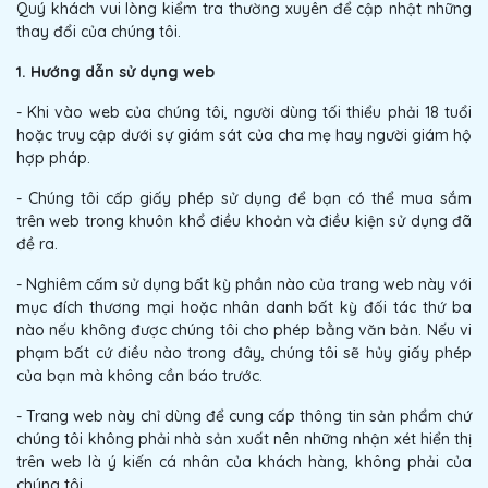
Quý khách vui lòng kiểm tra thường xuyên để cập nhật những
thay đổi của chúng tôi.
1. Hướng dẫn sử dụng web
- Khi vào web của chúng tôi, người dùng tối thiểu phải 18 tuổi
hoặc truy cập dưới sự giám sát của cha mẹ hay người giám hộ
hợp pháp.
- Chúng tôi cấp giấy phép sử dụng để bạn có thể mua sắm
trên web trong khuôn khổ điều khoản và điều kiện sử dụng đã
đề ra.
- Nghiêm cấm sử dụng bất kỳ phần nào của trang web này với
mục đích thương mại hoặc nhân danh bất kỳ đối tác thứ ba
nào nếu không được chúng tôi cho phép bằng văn bản. Nếu vi
phạm bất cứ điều nào trong đây, chúng tôi sẽ hủy giấy phép
của bạn mà không cần báo trước.
- Trang web này chỉ dùng để cung cấp thông tin sản phẩm chứ
chúng tôi không phải nhà sản xuất nên những nhận xét hiển thị
trên web là ý kiến cá nhân của khách hàng, không phải của
chúng tôi.