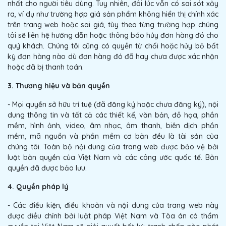
nhất cho người tiêu dùng. Tuy nhiên, đôi lúc vẫn có sai sót xảy
ra, ví dụ như trường hợp giá sản phẩm không hiển thị chính xác
trên trang web hoặc sai giá, tùy theo từng trường hợp chúng
tôi sẽ liên hệ hướng dẫn hoặc thông báo hủy đơn hàng đó cho
quý khách. Chúng tôi cũng có quyền từ chối hoặc hủy bỏ bất
kỳ đơn hàng nào dù đơn hàng đó đã hay chưa được xác nhận
hoặc đã bị thanh toán.
3. Thương hiệu và bản quyền
- Mọi quyền sở hữu trí tuệ (đã đăng ký hoặc chưa đăng ký), nội
dung thông tin và tất cả các thiết kế, văn bản, đồ họa, phần
mềm, hình ảnh, video, âm nhạc, âm thanh, biên dịch phần
mềm, mã nguồn và phần mềm cơ bản đều là tài sản của
chúng tôi. Toàn bộ nội dung của trang web được bảo vệ bởi
luật bản quyền của Việt Nam và các công ước quốc tế. Bản
quyền đã được bảo lưu.
4. Quyền pháp lý
- Các điều kiện, điều khoản và nội dung của trang web này
được điều chỉnh bởi luật pháp Việt Nam và Tòa án có thẩm