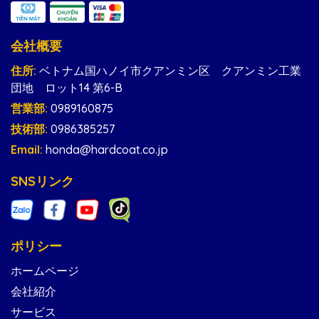
会社概要
住所:
ベトナム国ハノイ市クアンミン区 クアンミン工業
団地 ロット14 第6-B
営業部:
0989160875
技術部:
0986385257
Email:
honda@hardcoat.co.jp
SNSリンク
ポリシー
ホームページ
会社紹介
サービス