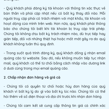
- Quý khách phải đăng ký tài khoản với thông tin xác thực về
bản thân và phải cập nhật nếu có bất kỳ thay đổi nào. Mỗi
người truy cập phải có trách nhiệm với mật khẩu, tài khoản và
hoạt động của mình trên web. Hơn nữa, quý khách phải thông
báo cho chúng tôi biết khi tài khoản bị truy cập trái phép.
Chúng tôi không chịu bất kỳ trách nhiệm nào, dù trực tiếp hay
gián tiếp, đối với những thiệt hại hoặc mất mát gây ra do quý
khách không tuân thủ quy định.
- Trong suốt quá trình đăng ký, quý khách đồng ý nhận email
quảng cáo từ website. Sau đó, nếu không muốn tiếp tục nhận
mail, quý khách có thể từ chối bằng cách nhấp vào đường link
ở dưới cùng trong mọi email quảng cáo.
2. Chấp nhận đơn hàng và giá cả
- Chúng tôi có quyền từ chối hoặc hủy đơn hàng của quý
khách vì bất kỳ lý do gì vào bất kỳ lúc nào. Chúng tôi có thể
hỏi thêm về số điện thoại và địa chỉ trước khi nhận đơn hàng.
- Chúng tôi cam kết sẽ cung cấp thông tin giá cả chính xác